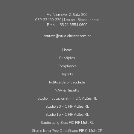
Av. Niemeyer 2, Sala 206
CEP. 22450-220 | Leblon | Rio de Janeiro
Brasil | 55.21.3554.0600
contato@studioinvest.com.br
Home
Principles
Compliance
Reports
Política de privacidade
NAV & Results
Studio Institucional FIF CIC Ações RL
Studio 30 FIC FIF Ações RL
Studio 15 FIC FIF Ações RL
Studio Long Bias FIC FIF Mult RL
Studio Icatu Prev Qualificado FIF CI Mult CP